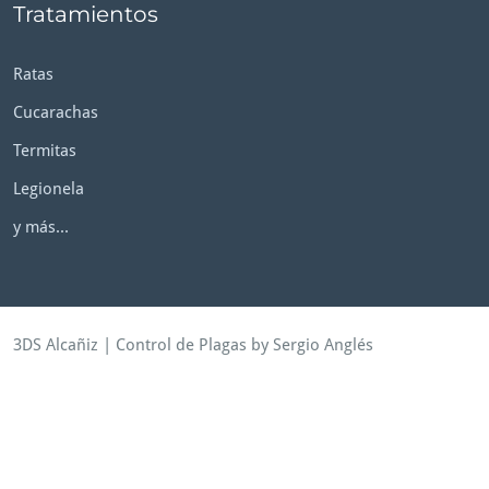
Tratamientos
Ratas
Cucarachas
Termitas
Legionela
y más...
3DS Alcañiz
|
Control de Plagas
by Sergio Anglés