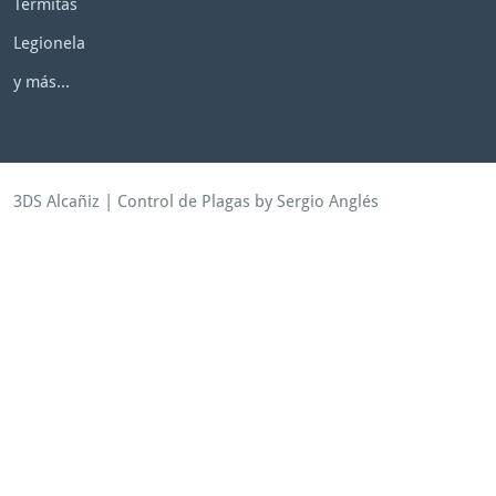
Termitas
Legionela
y más...
3DS Alcañiz
|
Control de Plagas
by Sergio Anglés